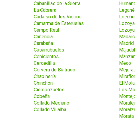
Cabanillas de la Sierra
Humane
La Cabrera
Legané
Cadalso de los Vidrios
Loeche
Camarma de Esteruelas
Lozoya
Campo Real
Lozoyu
Canencia
Madarc
Carabaña
Madrid
Casarrubuelos
Majada
Cenicientos
Manzan
Cercedilla
Meco
Cervera de Buitrago
Mejora
Chapinería
Miraflo
Chinchón
El Mola
Ciempozuelos
Los Mo
Cobeña
Montejo
Collado Mediano
Morale
Collado Villalba
Moralza
Morata 