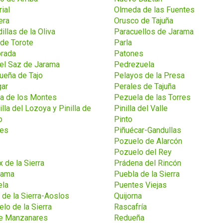
ial
Olmeda de las Fuentes
era
Orusco de Tajuña
illas de la Oliva
Paracuellos de Jarama
de Torote
Parla
brada
Patones
el Saz de Jarama
Pedrezuela
ueña de Tajo
Pelayos de la Presa
gar
Perales de Tajuña
a de los Montes
Pezuela de las Torres
illa del Lozoya y Pinilla de
Pinilla del Valle
o
Pinto
es
Piñuécar-Gandullas
Pozuelo de Alarcón
Pozuelo del Rey
x de la Sierra
Prádena del Rincón
rama
Puebla de la Sierra
ela
Puentes Viejas
 de la Sierra-Aoslos
Quijorna
elo de la Sierra
Rascafría
e Manzanares
Redueña