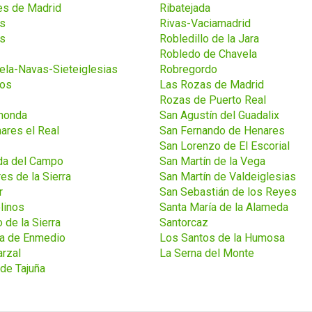
s de Madrid
Ribatejada
s
Rivas-Vaciamadrid
s
Robledillo de la Jara
Robledo de Chavela
ela-Navas-Sieteiglesias
Robregordo
os
Las Rozas de Madrid
Rozas de Puerto Real
honda
San Agustín del Guadalix
ares el Real
San Fernando de Henares
San Lorenzo de El Escorial
da del Campo
San Martín de la Vega
res de la Sierra
San Martín de Valdeiglesias
r
San Sebastián de los Reyes
linos
Santa María de la Alameda
 de la Sierra
Santorcaz
ja de Enmedio
Los Santos de la Humosa
rzal
La Serna del Monte
de Tajuña