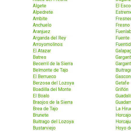
Algete
El Escor
Alpedrete
Estrem
Ambite
Fresned
Anchuelo
Fresno 
Aranjuez
Fuenla
Arganda del Rey
Fuente 
Arroyomolinos
Fuentid
El Atazar
Galapa
Batres
Gargant
Becerril de la Sierra
Gargant
Belmonte de Tajo
Buitrag
El Berrueco
Gascon
Berzosa del Lozoya
Getafe
Boadilla del Monte
Griñón
El Boalo
Guadali
Braojos de la Sierra
Guadar
Brea de Tajo
La Hiru
Brunete
Horcajo
Buitrago del Lozoya
Horcaju
Bustarviejo
Hoyo d