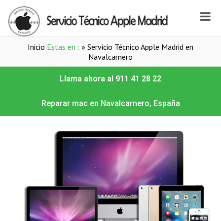
Inicio
Estas en :
»
Servicio Técnico Apple Madrid en
Navalcarnero
Llama ahora al 911 41 28 22
Reparar mac en Navalcarnero, España